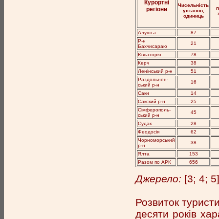
Курортні
Чисельність
регіони
установ,
одиниць
Алушта
87
Р-н
21
Бахчисараю
Євпаторія
78
Керч
38
Ленінський р-н
51
Раздольнен-
16
ський р-н
Саки
14
Сакский р-н
25
Сімферополь-
45
ський р-н
Судак
28
Феодосія
62
Чорноморський
38
р-н
Ялта
153
Разом по АРК
656
Джерело:
[3; 4; 5
Розвиток туристи
десяти років ха