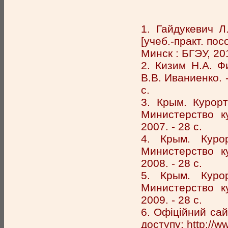
1. Гайдукевич Л
[учеб.-практ. пос
Минск : БГЭУ, 201
2. Кизим Н.А. Ф
В.В. Иваниенко. -
с.
3. Крым. Курорт
Министерство к
2007. - 28 с.
4. Крым. Куро
Министерство к
2008. - 28 с.
5. Крым. Куро
Министерство к
2009. - 28 с.
6. Офіційний са
доступу:
http://w