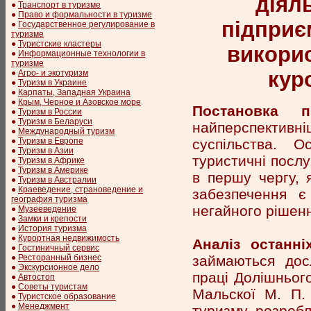
діял
●
Транспорт в туризме
●
Право и формальности в туризме
підприє
●
Государственное регулирование в
туризме
●
Туристские кластеры
викорис
●
Информационные технологии в
туризме
кур
●
Агро- и экотуризм
●
Туризм в Украине
●
Карпаты, Западная Украина
●
Крым, Черное и Азовское море
Постановка п
●
Туризм в России
●
Туризм в Беларуси
найперспектив
●
Международный туризм
суспільства. О
●
Туризм в Европе
●
Туризм в Азии
туристичні послу
●
Туризм в Африке
●
Туризм в Америке
в першу чергу, 
●
Туризм в Австралии
●
Краеведение, страноведение и
забезпечення є
география туризма
негайного рішенн
●
Музееведение
●
Замки и крепости
●
История туризма
●
Курортная недвижимость
Аналіз останні
●
Гостиничный сервис
займаються дос
●
Ресторанный бизнес
●
Экскурсионное дело
праці Долішнього 
●
Автостоп
●
Советы туристам
Мальскої М. П. 
●
Туристское образование
●
Менеджмент
туризму розробл