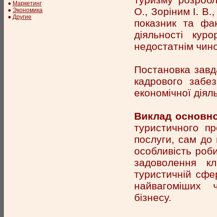
●
Маркетинг
О., Зоріним І. В.
●
Экономика
●
Другие
показник та фак
діяльності куро
недостатнім чин
Постановка завд
кадрового забез
економічної діял
Виклад основно
туристичного пр
послуги, сам до 
особливість роби
задоволення кл
туристичній сфе
найвагоміших ч
бізнесу.