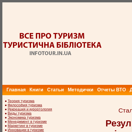
Главная
Книги
Статьи
Методички
Отчеты ВТО
●
Теория туризма
●
Философия туризма
Стал
●
Рекреация и курортология
●
Виды туризма
●
Экономика туризма
Резул
●
Менеджмент в туризме
●
Маркетинг в туризме
●
Инновации в туризме