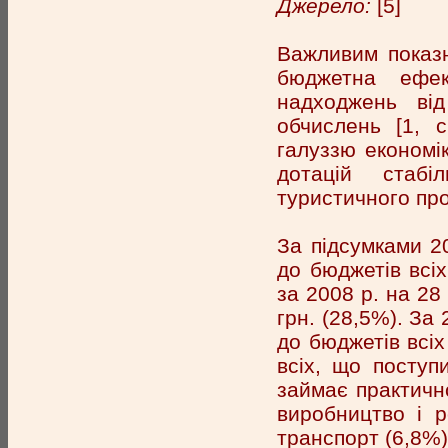
Джерело:
[5]
Важливим показн
бюджетна ефек
надходжень від
обчислень [1, с
галуззю економі
дотацій стабі
туристичного про
За підсумками 2
до бюджетів всіх
за 2008 р. на 28 
грн. (28,5%). За
до бюджетів всіх
всіх, що поступ
займає практично
виробництво і ро
транспорт (6,8%) 