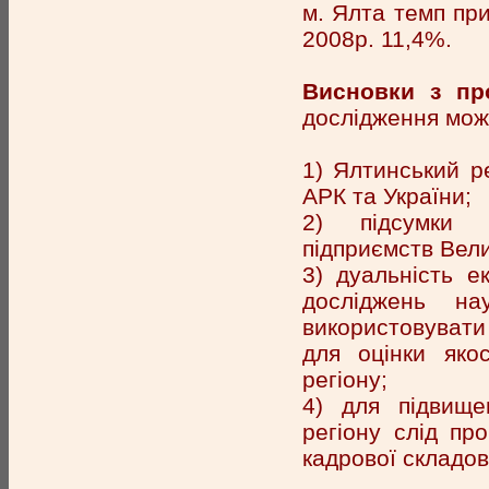
м. Ялта темп при
2008р. 11,4%.
Висновки з пр
дослідження мож
1) Ялтинський р
АРК та України;
2) підсумки ф
підприємств Вели
3) дуальність е
досліджень на
використовувати
для оцінки якос
регіону;
4) для підвище
регіону слід пр
кадрової складов