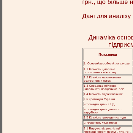
грн., що більше н
Дані для аналізу 
Динаміка основ
підприєм
Показники
1. Основні виробничі показники
1.1 Кількість цілорічно
розгорнених ліжок, од.
1.2 Кількість максимально
розгорнених ліжок
1.3 Середньо-облікова
чисельність працівників, осіб
1.4 Кількість відпочиваючих
в.ч.:громадян України
- громадян країн СНД
- громадян країн далекого
зарубіжжя
1.5 Кількість проведених л-дн
2. Фінансові показники
2.1 Виручка від реалізації
продукції (робіт, послуг), тис. грн.