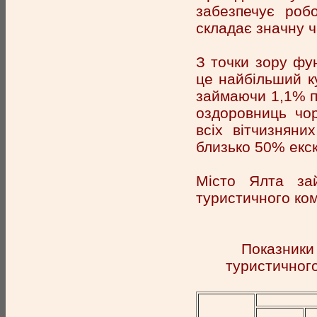
забезпечує роб
складає значну ч
З точки зору фун
це найбільший ку
займаючи 1,1% п
оздоровниць чор
всіх вітчизняни
близько 50% екск
Місто Ялта зай
туристичного ком
Показники 
туристичного