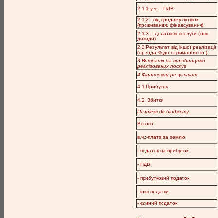
2.1.1 у.ч.: - ПДВ
2.1.2 - від продажу путівок
(проживання, фінансування)
2.1.3 – додаткові послуги (інші
доходи)
2.2 Результат від іншої реалізації
(оренда % до отримання і ін.)
3 Витрати на виробництво
реалізованих послуг
4 Фінансовий результат
4.1 Прибуток
4.2. Збитки
Платежі до бюджету
Всього
в.ч.:-плата за землю
- податок на прибуток
- ПДВ
- прибутковий податок
- інші податки
- єдиний податок