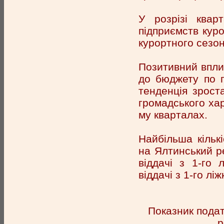
У розрізі квар
підприємств куро
курортного сезон
Позитивний впли
до бюджету по г
тенденція зроста
громадського харч
му кварталах.
Найбільша кільк
на Ялтинський р
віддачі з 1-го 
віддачі з 1-го лі
Показник подат
р