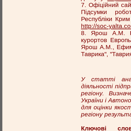
7. Офіційний сай
Підсумки робо
Республіки Крим
http://soc-yalta.c
8. Ярош А.М. 
курортов Европ
Ярош А.М., Ефим
Таврика", "Таврия
У статті анал
діяльності під
регіону. Визна
України і Автон
для оцінки якос
регіону результа
Ключові слов