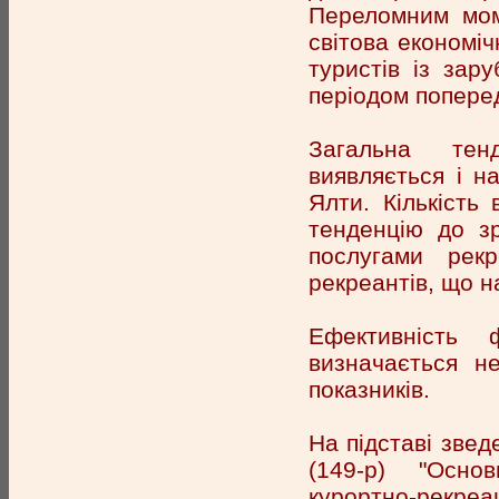
Переломним мом
світова економіч
туристів із зар
періодом поперед
Загальна тенд
виявляється і на
Ялти. Кількість
тенденцію до зр
послугами рекр
рекреантів, що н
Ефективність ф
визначається н
показників.
На підставі звед
(149-р) "Основ
курортно-рекреа