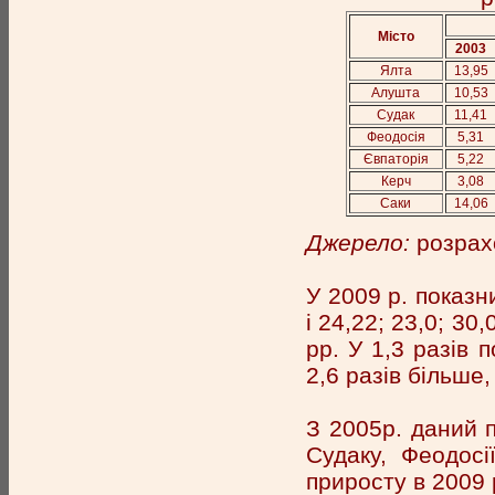
Місто
2003
Ялта
13,95
Алушта
10,53
Судак
11,41
Феодосія
5,31
Євпаторія
5,22
Керч
3,08
Саки
14,06
Джерело:
розрахо
У 2009 р. показни
і 24,22; 23,0; 30
рр. У 1,3 разів 
2,6 разів більше,
З 2005р. даний п
Судаку, Феодосі
приросту в 2009 р