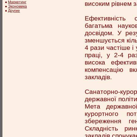
високим рівнем з
●
Маркетинг
●
Экономика
●
Другие
Ефективність с
багатьма науко
досвідом. У рез
зменшується кіль
4 рази частіше і
праці, у 2-4 ра
висока ефектив
компенсацію вк
закладів.
Санаторно-куро
державної політи
Мета державної
курортного по
збереження ге
Складність рин
закладів спонука