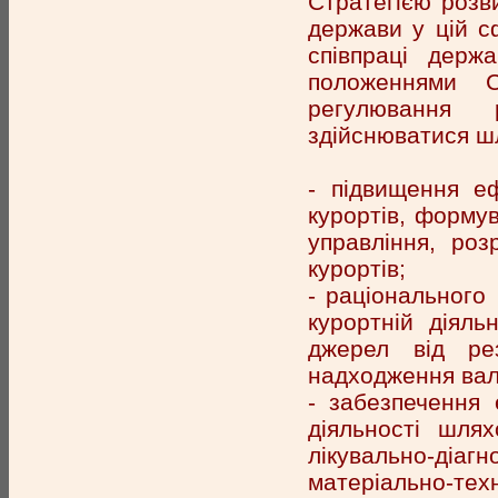
Стратегією розв
держави у цій с
співпраці держ
положеннями С
регулювання 
здійснюватися ш
- підвищення еф
курортів, форму
управління, роз
курортів;
- раціонального
курортній діяль
джерел від рез
надходження вал
- забезпечення 
діяльності шля
лікувально-діагн
матеріально-тех