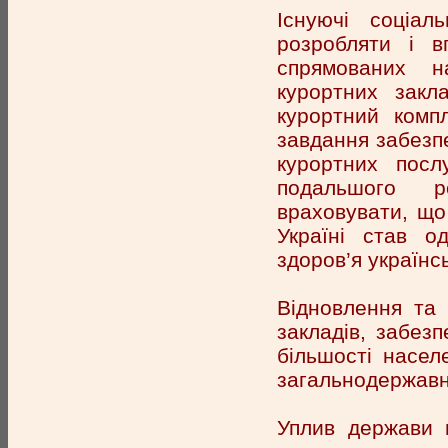
Існуючі соціал
розробляти і в
спрямованих н
курортних закл
курортний компл
завдання забезп
курортних посл
подальшого ро
враховувати, що
Україні став о
здоров’я українс
Відновлення та
закладів, забез
більшості насел
загальнодержавн
Уплив держави 