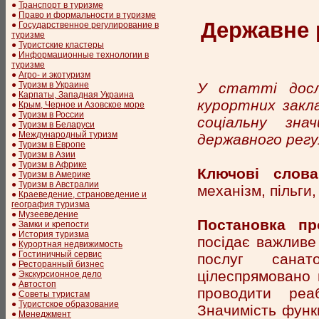
●
Транспорт в туризме
●
Право и формальности в туризме
Державне 
●
Государственное регулирование в
туризме
●
Туристские кластеры
●
Информационные технологии в
туризме
●
Агро- и экотуризм
У статті досл
●
Туризм в Украине
●
Карпаты, Западная Украина
курортних закла
●
Крым, Черное и Азовское море
●
Туризм в России
соціальну зна
●
Туризм в Беларуси
●
Международный туризм
державного регу
●
Туризм в Европе
●
Туризм в Азии
●
Туризм в Африке
Ключові слова
●
Туризм в Америке
●
Туризм в Австралии
механізм, пільги,
●
Краеведение, страноведение и
география туризма
●
Музееведение
Постановка пр
●
Замки и крепости
●
История туризма
посідає важливе
●
Курортная недвижимость
●
Гостиничный сервис
послуг санат
●
Ресторанный бизнес
цілеспрямовано 
●
Экскурсионное дело
●
Автостоп
проводити реа
●
Советы туристам
●
Туристское образование
Значимість функ
●
Менеджмент