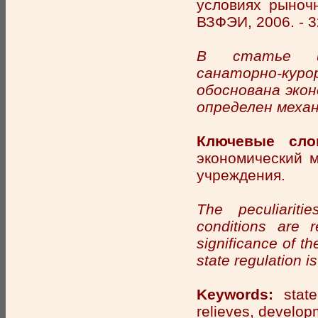
условиях рыночн
ВЗФЭИ, 2006. - 3
В статье ис
санаторно-кур
обоснована экон
определен механ
Ключевые сло
экономический м
учреждения.
The peculiariti
conditions are 
significance of t
state regulation i
Keywords:
state
relieves, develop