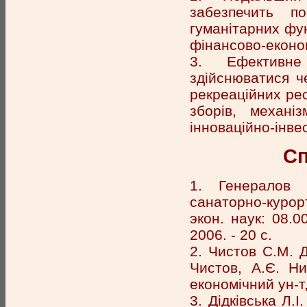
забезпечить по
гуманітарних фун
фінансово-еконо
3. Ефективне
здійснюватися ч
рекреаційних рес
зборів, механі
інноваційно-інве
Сп
1. Генералов 
санаторно-курор
экон. наук: 08.0
2006. - 20 с.
2. Чистов С.М. Д
Чистов, А.Є. Ни
економічний ун-т,
3. Дідківська Л.І