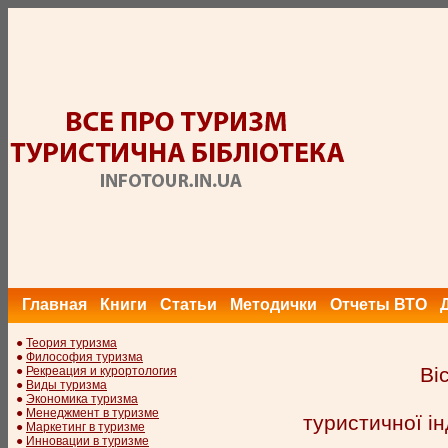
Главная
Книги
Статьи
Методички
Отчеты ВТО
●
Теория туризма
●
Философия туризма
Ві
●
Рекреация и курортология
●
Виды туризма
●
Экономика туризма
●
Менеджмент в туризме
туристичної ін
●
Маркетинг в туризме
●
Инновации в туризме