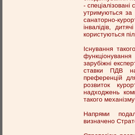
- спеціалізовані 
утримуються за 
санаторно-курор
інвалідів, дитя
користуються піл
Існування таког
функціонування 
зарубіжні експе
ставки ПДВ на
преференцій для
розвиток куро
надходжень ком
такого механізму
Напрями подал
визначено Стратег