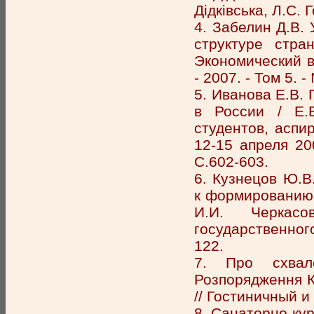
Дідківська, Л.С. 
4. Забелин Д.В.
структуре стра
Экономический в
- 2007. - Том 5. - 
5. Иванова Е.В.
в России / Е.В
студентов, аспи
12-15 апреля 200
С.602-603.
6. Кузнецов Ю.В
к формированию 
И.И. Черкасо
государственного
122.
7. Про схвале
Розпорядження Ка
// Гостиничный и
8. Санаторно-кур