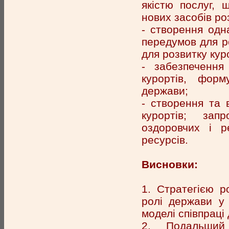
якістю послуг, 
нових засобів ро
- створення одна
передумов для р
для розвитку кур
- забезпечення
курортів, форм
держави;
- створення та 
курортів; зап
оздоровчих і р
ресурсів.
Висновки:
1. Стратегією р
ролі держави у
моделі співпраці
2. Подальший 