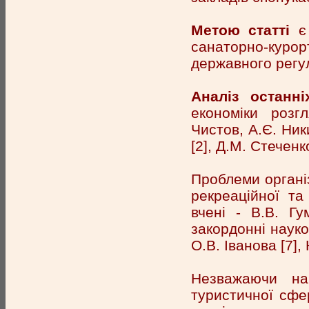
Метою статті
є 
санаторно-курор
державного регу
Аналіз останні
економіки розг
Чистов, А.Є. Ники
[2], Д.М. Стеченко
Проблеми органі
рекреаційної та
вчені - В.В. Гу
закордонні науков
О.В. Іванова [7], 
Незважаючи на
туристичної сфе