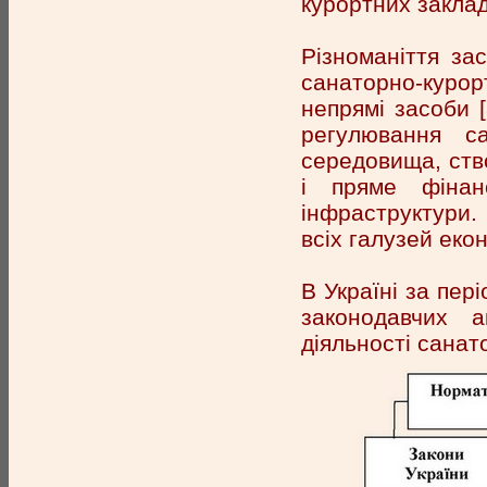
курортних закла
Різноманіття за
санаторно-куро
непрямі засоби [
регулювання са
середовища, ств
і пряме фінанс
інфраструктури
всіх галузей екон
В Україні за пер
законодавчих 
діяльності санат