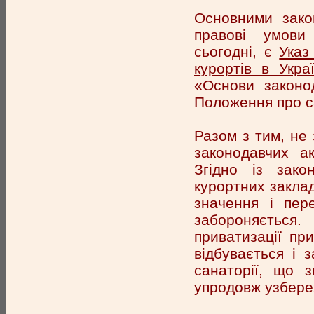
Основними зако
правові умови
сьогодні, є
Указ
курортів в Украї
«Основи законо
Положення про с
Разом з тим, не
законодавчих ак
Згідно із зако
курортних заклад
значення і пер
забороняється
приватизації при
відбувається і 
санаторії, що 
упродовж узбере