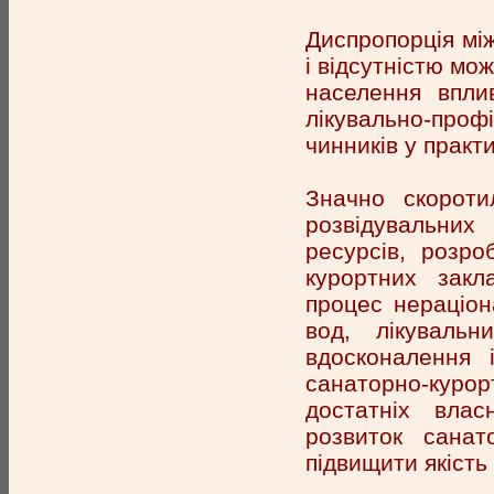
Диспропорція мі
і відсутністю мо
населення впли
лікувально-про
чинників у практи
Значно скороти
розвідувальних
ресурсів, розро
курортних закл
процес нераціон
вод, лікувальн
вдосконалення 
санаторно-курор
достатніх вла
розвиток санат
підвищити якість