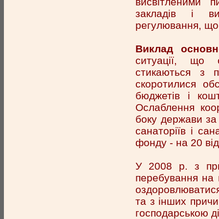
висвітленими п
закладів і ви
регулювання, що
Виклад основн
ситуації, що с
стикаються з п
скоротилися обс
бюджетів і кошт
Ослаблення коор
боку держави за 
санаторіїв і сан
фонду - на 20 від
У 2008 р. з при
перебування на к
оздоровлюватися 
та з інших причи
господарською дія