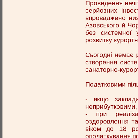
Проведення нечіт
серйозних інвес
впроваджено низ
Азовського й Чор
без системної 
розвитку курортн
Сьогодні немає 
створення систе
санаторно-курорт
Податковими піль
- якщо заклад
неприбутковими, 
- при реаліза
оздоровлення та
віком до 18 ро
оподаткування по