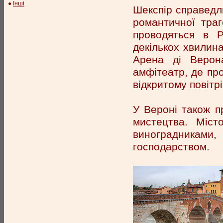
●
Інші
Шекспір справедли
романтичної траг
проводяться в Р
декількох хвилина
Арена ді Верона
амфітеатр, де про
відкритому повітрі
У Вероні також пр
мистецтва. Міст
виноградниками
господарством.