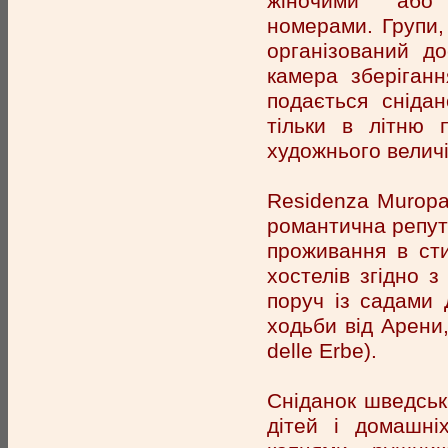
жіночими або 
номерами. Групи, 
організований д
камера зберіганн
подається сніда
тільки в літню 
художнього величі
Residenza Muropad
романтична репута
проживання в сти
хостелів згідно з
поруч із садами Д
ходьби від Арени,
delle Erbe).
Сніданок шведськ
дітей і домашні