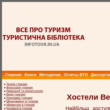
Главная
Книги
Методички
Отчеты ВТО
Диссерта
●
Теорія туризму
●
Філософія туризму
●
Рекреація та курортологія
●
Види туризму
Хостели Ве
●
Економіка туризму
●
Менеджмент в туризмі
●
Маркетинг в туризмі
Найбільш доступ
●
Інновації в туризмі