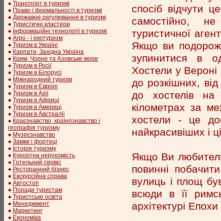
●
Транспорт в туризмі
спосіб відчути ц
●
Право і формальності в туризмі
●
Державне регулювання в туризмі
самостійно, не
●
Туристичні кластери
туристичної агент
●
Інформаційні технології в туризмі
●
Агро - і екотуризм
Якщо ви подорож
●
Туризм в Україні
●
Карпати, Західна Україна
зупинитися в о
●
Крим, Чорне та Азовське море
●
Туризм в Росії
Хостели у Вероні
●
Туризм в Білорусі
●
Міжнародний туризм
до розкішних, ві
●
Туризм в Європі
до хостелів на
●
Туризм в Азії
●
Туризм в Африці
кілометрах за ме
●
Туризм в Америці
●
Туризм в Австралії
хостели - це до
●
Краєзнавство, країнознавство і
географія туризму
найкрасивіших і ц
●
Музеєзнавство
●
Замки і фортеці
●
Історія туризму
Якщо Ви любитель 
●
Курортна нерухомість
●
Готельний сервіс
повинні побачити
●
Ресторанний бізнес
●
Екскурсійна справа
вулиць і площ був
●
Автостоп
●
Поради туристам
всюди в її римсь
●
Туристське освіта
архітектурі Епохи
●
Менеджмент
●
Маркетинг
●
Економіка