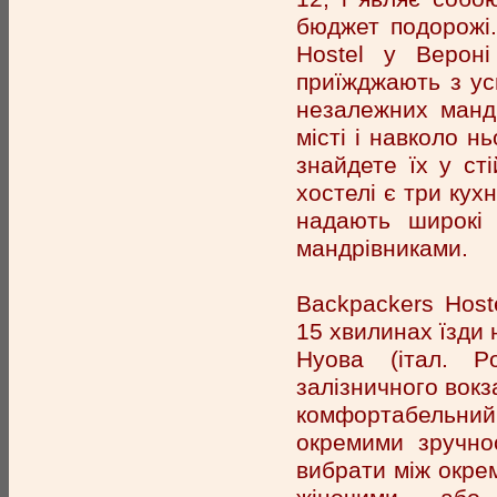
бюджет подорожі.
Hostel у Верон
приїжджають з усь
незалежних мандр
місті і навколо н
знайдете їх у ст
хостелі є три кухн
надають широкі 
мандрівниками.
Backpackers Host
15 хвилинах їзди 
Нуова (італ. Po
залізничного вокз
комфортабельний
окремими зручно
вибрати між окре