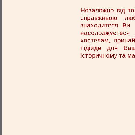
Незалежно від то
справжньою лю
знаходитеся Ви
насолоджуєтеся 
хостелам, принай
підійде для Ва
історичному та ма