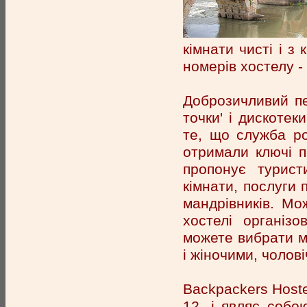
кімнати чисті і з
номерів хостелу -
Доброзичливий пе
точки' і дискотек
те, що служба ро
отримали ключі п
пропонує турист
кімнати, послуги 
мандрівників. Мо
хостелі організ
можете вибрати 
і жіночими, чоло
Backpackers Hoste
12, і являє соб