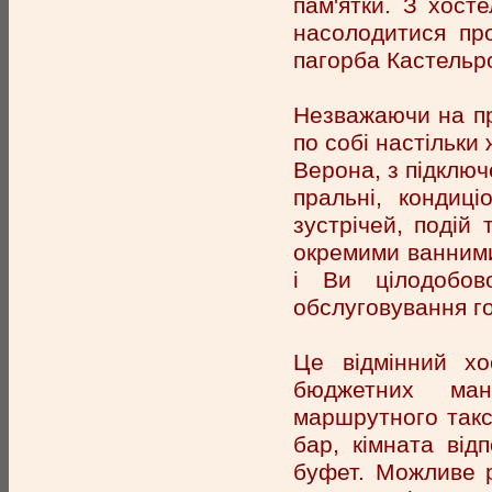
пам'ятки. З хост
насолодитися пр
пагорба Кастельрот
Незважаючи на про
по собі настільки 
Верона, з підключ
пральні, кондиці
зустрічей, подій 
окремими ванними
і Ви цілодобов
обслуговування г
Це відмінний хо
бюджетних манд
маршрутного такс
бар, кімната від
буфет. Можливе р