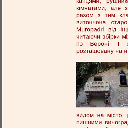
капцями, рушни
кімнатами, але 
разом з тим кла
витончена старо
Muropadri від ін
читаючи збірки мі
по Вероні. І о
розташовану на н
видом на місто,
пишними виноград