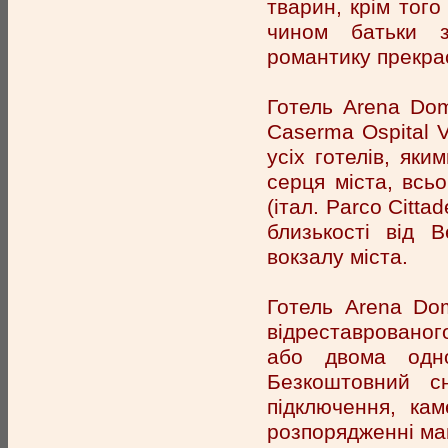
тварин, крім того
чином батьки з
романтику прекрасн
Готель Arena Do
Caserma Ospital V
усіх готелів, як
серця міста, всь
(італ. Parco Citta
близькості від 
вокзалу міста.
Готель Arena Do
відреставрованого
або двома одно
Безкоштовний с
підключення, ка
розпорядженні ма