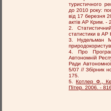
туристичного ре
до 2010 року: п
від 17 березня 2
актів АР Крим. - 2
2. Статистични
статистики в АР 
3. Нудельман М
природокористува
4. Про Програ
Автономній Респу
Ради Автономної
5/07 // Збірник 
175.
5.
Котлер Ф., К
Пітер. 2006. - 81