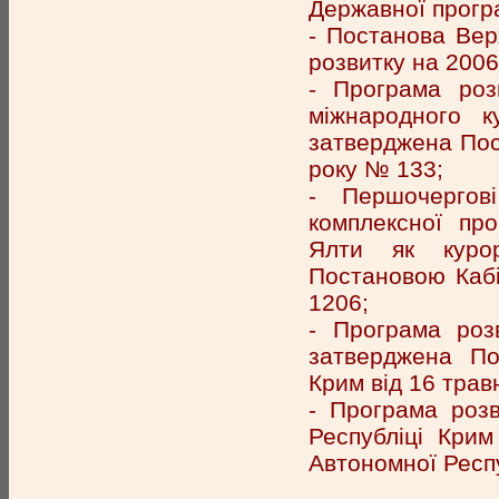
Державної прогр
- Постанова Вер
розвитку на 2006
- Програма роз
міжнародного к
затверджена Пост
року № 133;
- Першочергов
комплексної про
Ялти як курор
Постановою Кабі
1206;
- Програма роз
затверджена По
Крим від 16 трав
- Програма розв
Республіці Кри
Автономної Респу