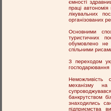
ємності здравни
праці автономія
лікувальних по
організованих рек
Основними спо
туристичних п
обумовлено не т
спільними рисами
З переходом ук
господарювання в
Неможливість с
механізму на
супроводжувався
банкрутством бі
знаходились сан
підприємства в