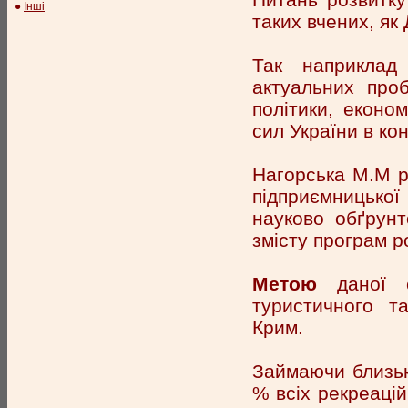
●
Інші
таких вчених, як
Так наприклад
актуальних про
політики, еконо
сил України в ко
Нагорська М.М р
підприємницько
науково обґрунт
змісту програм р
Метою
даної ст
туристичного т
Крим.
Займаючи близьк
% всіх рекреацій