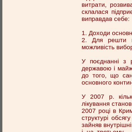
витрати, розвив
склалася підпри
виправдав себе:
1. Доходи основн
2. Для решти в
можливість вибор
У поєднанні з 
державою і майж
до того, що сан
основного конти
У 2007 р. кіль
лікування станов
2007 році в Крим
структурі обсягу
зайняв внутрішні
і на третьому -