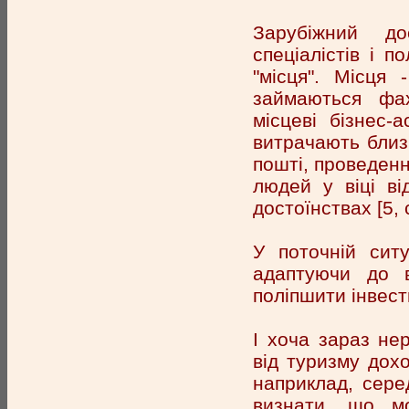
Зарубіжний до
спеціалістів і п
"місця". Місця 
займаються фах
місцеві бізнес-
витрачають близ
пошті, проведенн
людей у віці ві
достоїнствах [5, 
У поточній ситу
адаптуючи до в
поліпшити інвест
І хоча зараз не
від туризму дохо
наприклад, сере
визнати, що мо