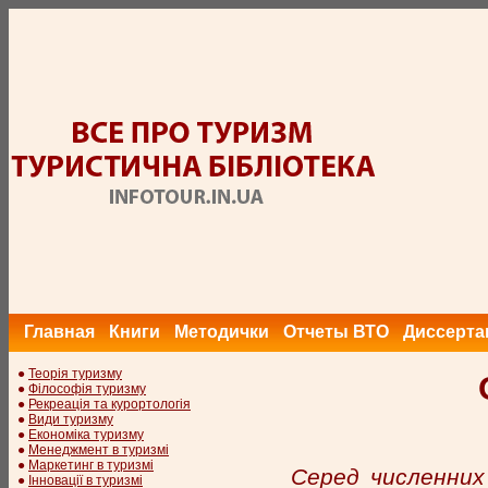
Главная
Книги
Методички
Отчеты ВТО
Диссерта
●
Теорія туризму
●
Філософія туризму
●
Рекреація та курортологія
●
Види туризму
●
Економіка туризму
●
Менеджмент в туризмі
●
Маркетинг в туризмі
Серед численних
●
Інновації в туризмі