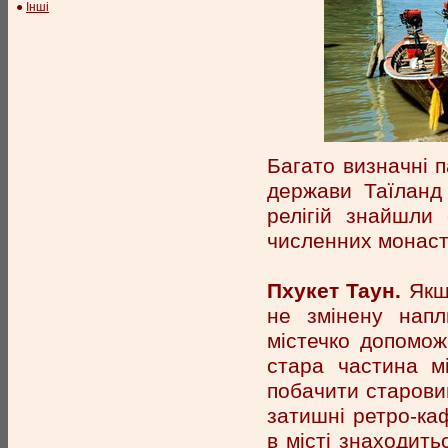
●
Інші
Багато визначні п
держави Таїланд 
релігій знайшли
численних монаст
Пхукет Таун.
Якщо
не змінену напл
містечко допомож
стара частина м
побачити старовин
затишні ретро-каф
в місті знаходить