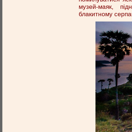
музей-маяк, пі
блакитному серпан