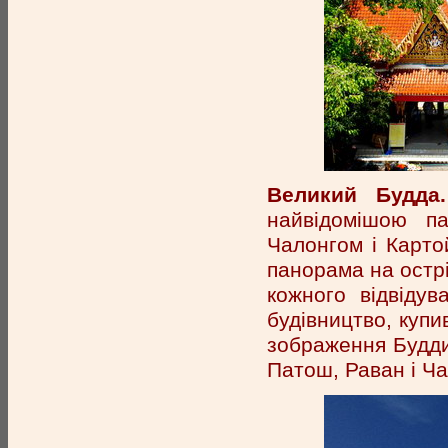
Великий Будда.
найвідомішою п
Чалонгом і Карто
панорама на острі
кожного відвіду
будівництво, куп
зображення Будди
Патош, Раван і Ча