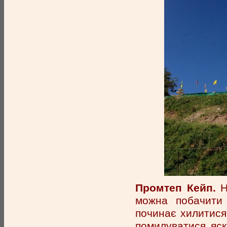
Промтеп Кейп.
Н
можна побачити 
починає хилитися 
помилуватися яс