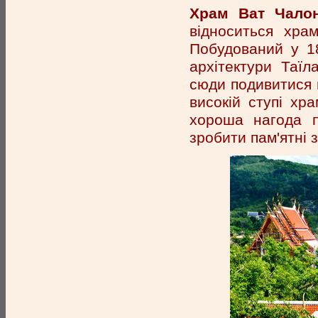
Храм Ват Чалон
відноситься хра
Побудований у 1
архітектури Таї
сюди подивитися н
високій ступі хр
хороша нагода п
зробити пам'ятні з