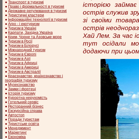
●
Транспорт в туризмі
історією займає
●
Право і формальності в туризмі
●
Державне регулювання в туризмі
острів служив зру
●
Туристичні кластери
зі своїми товар
●
Інформаційні технології в туризмі
●
Агро - і екотуризм
острів неоднораз
●
Туризм в Україні
●
Карпати, Західна Україна
Хай Лем. За час і
●
Крим, Чорне та Азовське море
●
Туризм в Росії
тут осідали мор
●
Туризм в Білорусі
додаючи при цьом
●
Міжнародний туризм
●
Туризм в Європі
●
Туризм в Азії
●
Туризм в Африці
●
Туризм в Америці
●
Туризм в Австралії
●
Краєзнавство, країнознавство і
географія туризму
●
Музеєзнавство
●
Замки і фортеці
●
Історія туризму
●
Курортна нерухомість
●
Готельний сервіс
●
Ресторанний бізнес
●
Екскурсійна справа
●
Автостоп
●
Поради туристам
●
Туристське освіта
●
Менеджмент
●
Маркетинг
●
Економіка