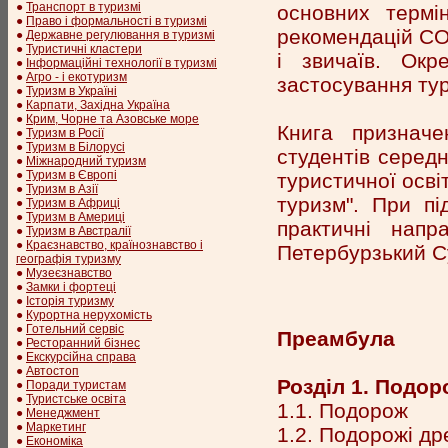
●
Транспорт в туризмі
основних термі
●
Право і формальності в туризмі
рекомендацій СОТ
●
Державне регулювання в туризмі
●
Туристичні кластери
і звичаїв. Окр
●
Інформаційні технології в туризмі
●
Агро - і екотуризм
застосування тур
●
Туризм в Україні
●
Карпати, Західна Україна
●
Крим, Чорне та Азовське море
Книга призначе
●
Туризм в Росії
●
Туризм в Білорусі
студентів середн
●
Міжнародний туризм
●
Туризм в Європі
туристичної осві
●
Туризм в Азії
туризм". При пі
●
Туризм в Африці
●
Туризм в Америці
практичні напр
●
Туризм в Австралії
●
Краєзнавство, країнознавство і
Петербурзький Су
географія туризму
●
Музеєзнавство
●
Замки і фортеці
●
Історія туризму
●
Курортна нерухомість
●
Готельний сервіс
Преамбула
●
Ресторанний бізнес
●
Екскурсійна справа
●
Автостоп
Розділ 1. Подор
●
Поради туристам
●
Туристське освіта
1.1. Подорож
●
Менеджмент
●
Маркетинг
1.2. Подорожі др
●
Економіка