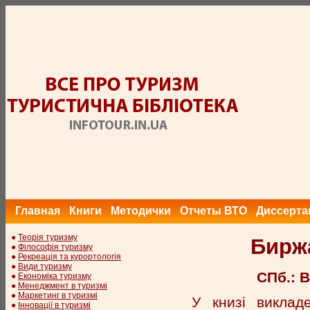
Главная
Книги
Методички
Отчеты ВТО
Диссерта
●
Теорія туризму
Биржа
●
Філософія туризму
●
Рекреація та курортологія
●
Види туризму
СПб.: В
●
Економіка туризму
●
Менеджмент в туризмі
●
Маркетинг в туризмі
У книзі виклад
●
Інновації в туризмі